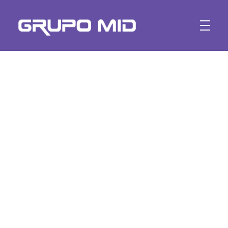
Marketing Digital | GRUPO MID
A mais completa agência de marketing digital e conteúdo para web, desenvolvimento de website e aplicativos. Curitiba - Brasil